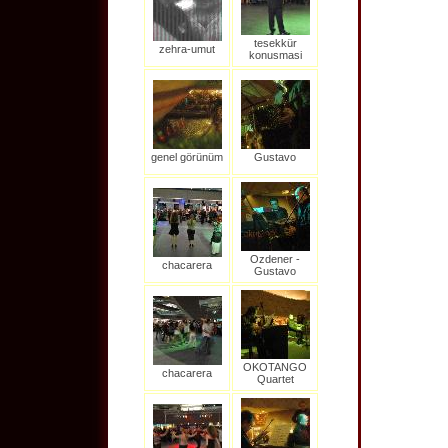
tesekkür
zehra-umut
konusmasi
genel görünüm
Gustavo
Ozdener -
chacarera
Gustavo
OKOTANGO
chacarera
Quartet