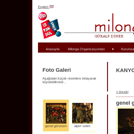
English
Anasayfa
Milonga Organizasyonları
Kurumsa
Foto Galeri
KANYON
Aşağıdaki küçük resimlere tıklayarak
büyütebilirsiniz...
« önceki
genel 
genel görünüm
alper-selen