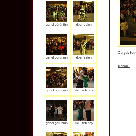
genel görünüm
alper-selen
Gerçek boyut
genel görünüm
alper-selen
« önceki
genel görünüm
utku-setenay
genel görünüm
utku-setenay