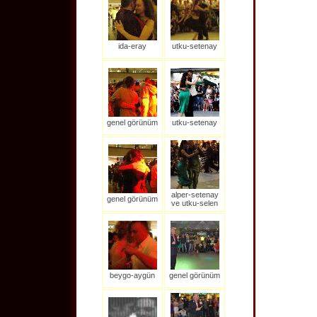
ida-eray
utku-setenay
genel görünüm
utku-setenay
alper-setenay
genel görünüm
ve utku-selen
beygo-aygün
genel görünüm