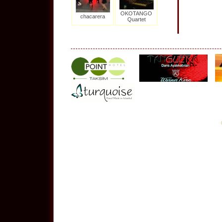
OKOTANGO
chacarera
Quartet